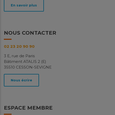
niveaux de particules fines PM10 et d'ammoniac
En savoir plus
(NH3) a déjà été mise en...
En savoir plus
Télécharger
NOUS CONTACTER
Avril
2026
02 23 20 90 90
3 E, rue de Paris
Bâtiment ATALIS 2 (E)
35510 CESSON-SEVIGNE
Surveillance des niveaux de
Nous écrire
particules dans l’air ambiant –
Domagné (35)
Études
ESPACE MEMBRE
Pourquoi ces mesures? Soucieuse de la qualité de
l’air sur son territoire, la commune de Domagné, en