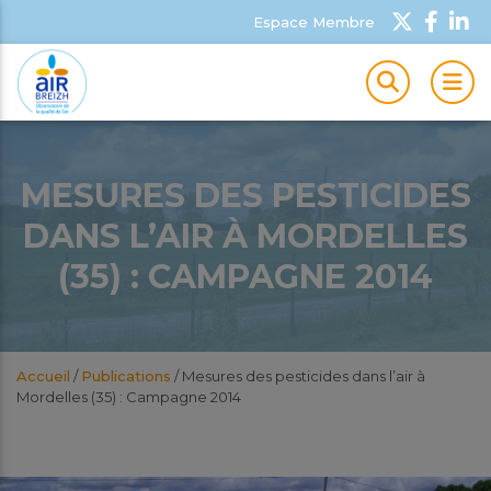
Espace Membre
MEN
MESURES DES PESTICIDES
DANS L’AIR À MORDELLES
(35) : CAMPAGNE 2014
Accueil
/
Publications
/
Mesures des pesticides dans l’air à
Mordelles (35) : Campagne 2014