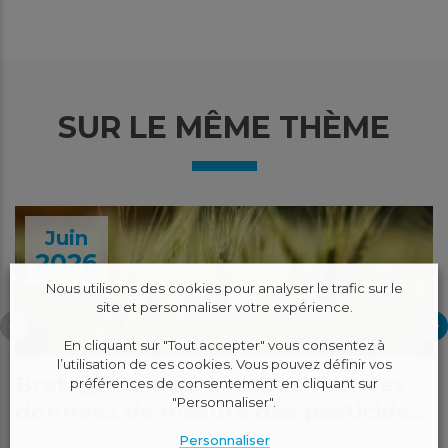
SUR LE MÊME THÈME
Juin
2026
Nous utilisons des cookies pour analyser le trafic sur le
site et personnaliser votre expérience.
En cliquant sur "Tout accepter" vous consentez à
l’utilisation de ces cookies. Vous pouvez définir vos
Bretagne : mise à disposition des
préférences de consentement en cliquant sur
"Personnaliser".
données de mesure des pesticides
Études
Personnaliser