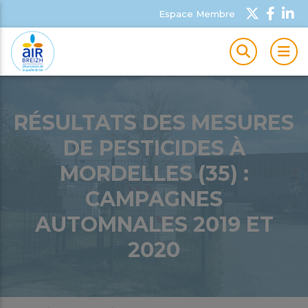
Espace Membre
MEN
RÉSULTATS DES MESURES
DE PESTICIDES À
MORDELLES (35) :
CAMPAGNES
AUTOMNALES 2019 ET
2020