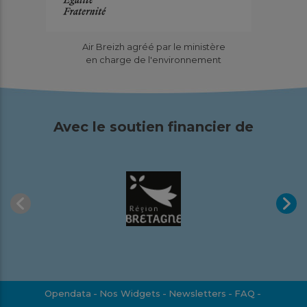
Site de valorisation organique de
Lantic (22) : Résultats de la
Air Breizh agréé par le ministère
surveillance 2025
en charge de l'environnement
Études
Pourquoi cette surveillance ? Pour la sixième année
consécutive, Air Breizh a mis en place un dispositif de
Avec le soutien financier de
suivi spécifique...
En savoir plus
Télécharger
Mars
2026
Opendata
Nos Widgets
Newsletters
FAQ