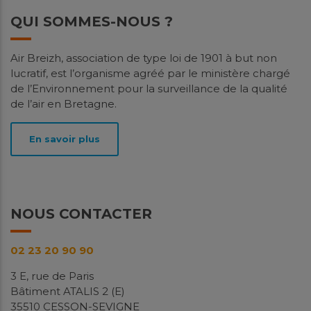
QUI SOMMES-NOUS ?
Spatialisation des niveaux de PM10
Air Breizh, association de type loi de 1901 à but non
et d’ammoniac à Saint-Malo
lucratif, est l’organisme agréé par le ministère chargé
de l’Environnement pour la surveillance de la qualité
Études
de l’air en Bretagne.
Contexte La particularité de Saint-Malo vis-à-vis des
niveaux de particules fines PM10 et d'ammoniac
En savoir plus
(NH3) a déjà été mise en...
En savoir plus
Télécharger
NOUS CONTACTER
Avril
2026
02 23 20 90 90
3 E, rue de Paris
Bâtiment ATALIS 2 (E)
35510 CESSON-SEVIGNE