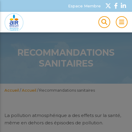
Espace Membre
MEN
RECOMMANDATIONS
SANITAIRES
Accueil
/
Accueil
/
Recommandations sanitaires
La pollution atmosphérique a des effets sur la santé,
même en dehors des épisodes de pollution.