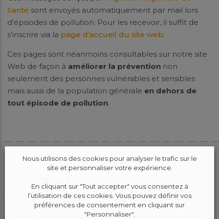
Santé
sont envoyés automatiquement par mail lors
d’épisodes de pollution. Pour les recevoir, il suffit de
s’inscrire via la
page d’accueil du site web
.
Ces pages sont néanmoins consultables sur notre site
Web de façon à
améliorer la prévention
non
seulement des personnes vulnérables et sensibles
mais aussi de la population générale
en dehors de
tout épisode de pollution
.
Nous utilisons des cookies pour analyser le trafic sur le
site et personnaliser votre expérience.
QUI SOMMES-NOUS ?
En cliquant sur "Tout accepter" vous consentez à
l’utilisation de ces cookies. Vous pouvez définir vos
préférences de consentement en cliquant sur
Air Breizh, association de type loi de 1901 à but non
"Personnaliser".
lucratif, est l’organisme agréé par le ministère chargé