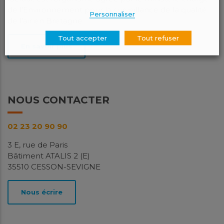
de l’Environnement pour la surveillance de la qualité
Personnaliser
de l’air en Bretagne.
Tout accepter
Tout refuser
En savoir plus
NOUS CONTACTER
02 23 20 90 90
3 E, rue de Paris
Bâtiment ATALIS 2 (E)
35510 CESSON-SEVIGNE
Nous écrire