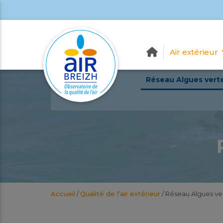
Air extérieur
Réseau Algues vert
Accueil
/
Qualité de l’air extérieur
/
Réseau Algues ve