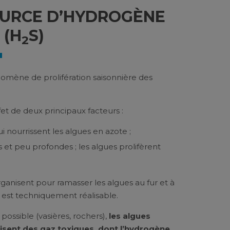
OURCE D’HYDROGÈNE
 (H
S)
2
nomène de prolifération saisonnière des
fet de deux principaux facteurs :
ui nourrissent les algues en azote ;
s et peu profondes ; les algues prolifèrent
organisent pour ramasser les algues au fur et à
 est techniquement réalisable.
possible (vasières, rochers),
les algues
isent des gaz toxiques, dont l’hydrogène