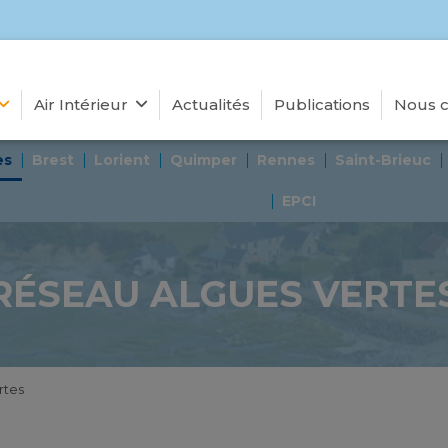
Air Intérieur
Actualités
Publications
Nous c
es
Brest
Lorient
Quimper
Rennes
Saint-Brieuc
EPCI
RÉSEAU ALGUES VERTE
rtes