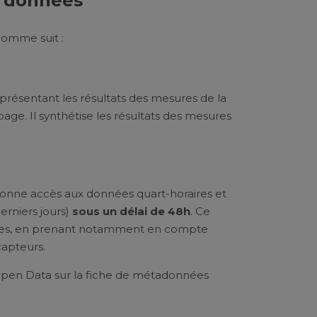
s données
omme suit :
présentant les résultats des mesures de la
age. Il synthétise les résultats des mesures
 donne accès aux données quart-horaires et
derniers jours)
sous un délai de 48h
. Ce
nées, en prenant notamment en compte
capteurs.
Open Data sur la fiche de métadonnées