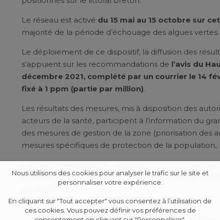
positionnés sur le littoral breton.
Le réseau est activé
du 15 mai au 15 octobre sur ce
majorité de la période d’échouage des algues vertes.
Le déploiement de ce dispositif, la diffusion des résul
s’appuient sur les recommandations de
l’avis du Ha
décembre 2021, complété par un courrier le 14 fé
fixé à 1 ppm (partie par million)
.
Les résultats des mesures, mis à disposition des auto
acteurs de la santé, participent à l’information du grand
des mesures de gestion de la zone (priorisation des a
mesures spécifiques de protection de la population, 
Les recommandations sanitaires préconisées par
Nous utilisons des cookies pour analyser le trafic sur le site et
sont disponibles en suivant ce lien :
Les algues verte
personnaliser votre expérience.
(sante.fr)
En cliquant sur "Tout accepter" vous consentez à l’utilisation de
ces cookies. Vous pouvez définir vos préférences de
Choix des site
consentement en cliquant sur "Personnaliser".