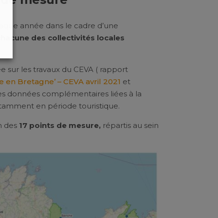
haque année dans le cadre d’une
hacune des collectivités locales
ée sur les travaux du CEVA ( rapport
e en Bretagne’ – CEVA avril 2021
et
 des données complémentaires liées à la
notamment en période touristique.
on des
17 points de mesure,
répartis au sein