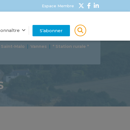
Espace Membre
onnaître
S’abonner
Saint-Malo
Vannes
* Station rurale *
S