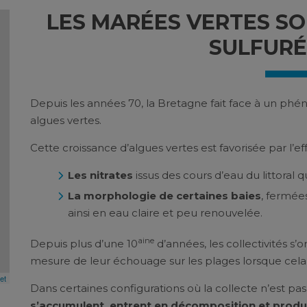
LES MARÉES VERTES S
SULFURÉ
Depuis les années 70, la Bretagne fait face à un phé
algues vertes.
Cette croissance d’algues vertes est favorisée par l’ef
Les nitrates
issus des cours d’eau du littoral q
La morphologie de certaines baies
, fermée
ainsi en eau claire et peu renouvelée.
aine
Depuis plus d’une 10
d’années, les collectivités s’
mesure de leur échouage sur les plages lorsque cela
et
Dans certaines configurations où la collecte n’est pas 
s’accumulent, entrent en décomposition et produ