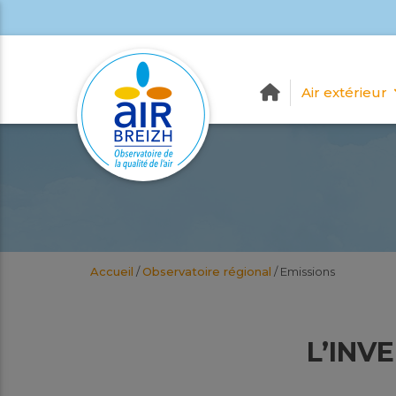
Air extérieur
Accueil
/
Observatoire régional
/
Emissions
L’INV