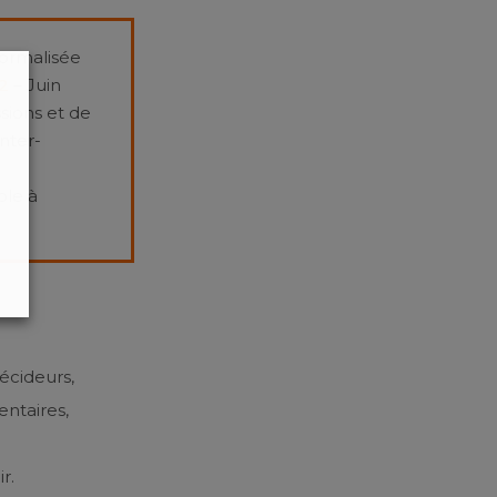
formalisée
2
– Juin
ssions et de
inter-
ble à
décideurs,
entaires,
r.