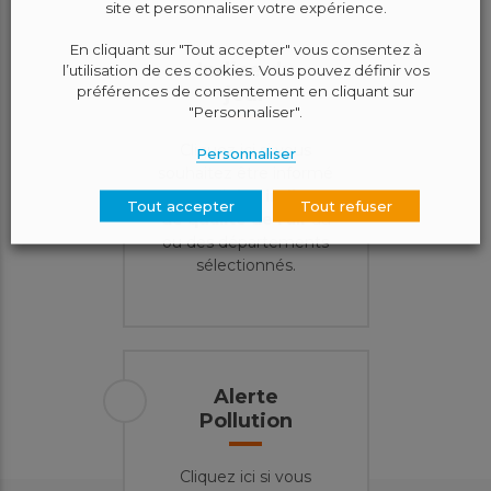
site et personnaliser votre expérience.
En cliquant sur "Tout accepter" vous consentez à
Indice du
l’utilisation de ces cookies. Vous pouvez définir vos
préférences de consentement en cliquant sur
jour
"Personnaliser".
Cliquez ici si vous
Personnaliser
souhaitez être informé
par mail
des indices
Tout accepter
Tout refuser
de qualité de l'air
du
ou des départements
sélectionnés.
Alerte
Pollution
Cliquez ici si vous