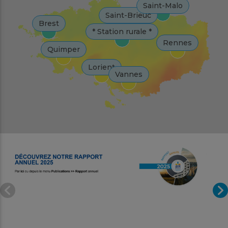
Saint-Malo
Saint-Brieuc
Brest
* Station rurale *
Rennes
Quimper
Lorient
Vannes
Leaflet