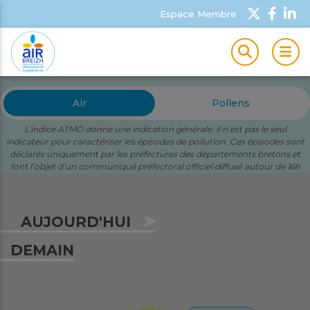
Espace Membre
MEN
Air
Pollens
L’indice ATMO donne une indication générale. il n’est pas le seul
indicateur pour caractériser les épisodes de pollution. Ces épisodes sont
déclarés uniquement par les préfectures des départements bretons et
font l’objet d’un communiqué préfectoral officiel diffusé autour de 16h
AUJOURD'HUI
DEMAIN