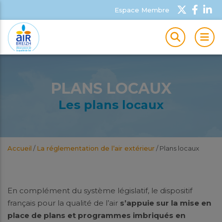
Espace Membre
MEN
PLANS LOCAUX
Les plans locaux
Accueil
/
La réglementation de l’air extérieur
/
Plans locaux
En complément du système législatif, le dispositif
français pour la qualité de l’air
s’appuie sur la mise en
place de plans et programmes imbriqués en