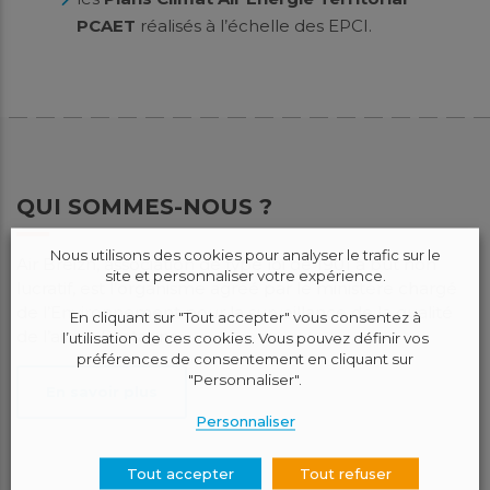
PCAET
réalisés à l’échelle des EPCI.
QUI SOMMES-NOUS ?
Nous utilisons des cookies pour analyser le trafic sur le
Air Breizh, association de type loi de 1901 à but non
site et personnaliser votre expérience.
lucratif, est l’organisme agréé par le ministère chargé
de l’Environnement pour la surveillance de la qualité
En cliquant sur "Tout accepter" vous consentez à
de l’air en Bretagne.
l’utilisation de ces cookies. Vous pouvez définir vos
préférences de consentement en cliquant sur
"Personnaliser".
En savoir plus
Personnaliser
Tout accepter
Tout refuser