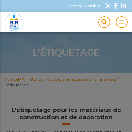
Espace Membre
MEN
L’ÉTIQUETAGE
Accueil
/
Air Intérieur
/
La réglementation de l’air intérieur
/
L’étiquetage
L’étiquetage pour les matériaux de
construction et de décoration