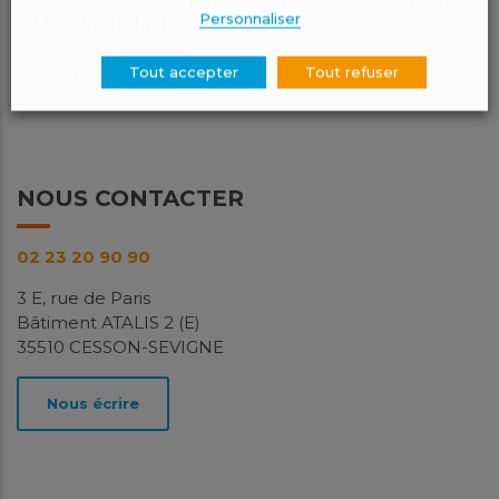
Personnaliser
de l’air en Bretagne.
Tout accepter
Tout refuser
En savoir plus
NOUS CONTACTER
02 23 20 90 90
3 E, rue de Paris
Bâtiment ATALIS 2 (E)
35510 CESSON-SEVIGNE
Nous écrire