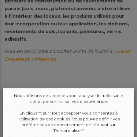
produits de construction ou de revêtements de
parois (sols, murs, plafonds) amenés à être utilisés
à l’intérieur des locaux, les produits utilisés pour
leur incorporation ou leur application, les cloisons,
revêtements de sols, isolants, peintures, vernis,
adhésifs.
Pour en savoir plus, consultez le site de l’ANSES :
Anses/
Etiquetage obligatoire
Nous utilisons des cookies pour analyser le trafic sur le
site et personnaliser votre expérience.
QUI SOMMES-NOUS ?
En cliquant sur "Tout accepter" vous consentez à
l’utilisation de ces cookies. Vous pouvez définir vos
Air Breizh, association de type loi de 1901 à but non
préférences de consentement en cliquant sur
lucratif, est l’organisme agréé par le ministère chargé
"Personnaliser".
de l’Environnement pour la surveillance de la qualité