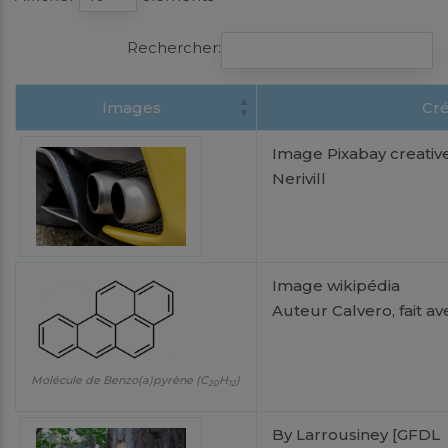
Rechercher:
Images
Cré
Image Pixabay creati
Nerivill
Image wikipédia
Auteur Calvero, fait 
Molécule de Benzo(a)pyrène (C
H
)
20
12
By Larrousiney [GFDL