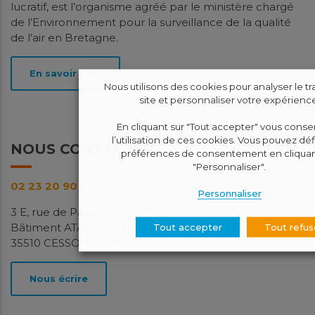
lucratif, est l’organisme agréé par le ministère chargé
de l’Environnement pour la surveillance de la qualité
de l’air en Bretagne.
En savoir plus
Nous utilisons des cookies pour analyser le tra
site et personnaliser votre expérience
En cliquant sur "Tout accepter" vous conse
l’utilisation de ces cookies. Vous pouvez déf
NOUS CONTACTER
préférences de consentement en cliquan
"Personnaliser".
02 23 20 90 90
Personnaliser
3 E, rue de Paris
Bâtiment ATALIS 2 (E)
Tout accepter
Tout refus
35510 CESSON-SEVIGNE
Nous écrire