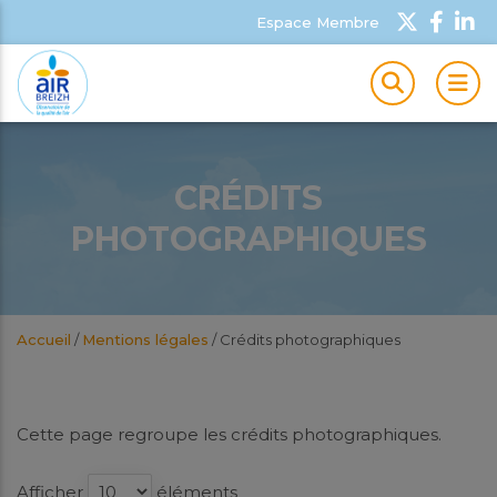
Espace Membre
MEN
CRÉDITS
PHOTOGRAPHIQUES
Accueil
/
Mentions légales
/
Crédits photographiques
Cette page regroupe les crédits photographiques.
Afficher
éléments