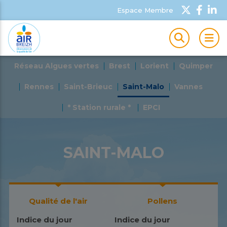
Espace Membre
MEN
Réseau Algues vertes
Brest
Lorient
Quimper
Rennes
Saint-Brieuc
Saint-Malo
Vannes
* Station rurale *
EPCI
SAINT-MALO
Qualité de l'air
Pollens
Indice du jour
Indice du jour