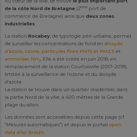
Au cœur de la ville, se trouve
le plus important port
ème
de la côte Nord de Bretagne
(2
port de
commerce de Bretagne) ainsi que
deux zones
industrielles
.
La station
Rocabey
, de typologie péri-urbaine, permet
de surveiller les concentrations de fond en
dioxyde
d’azote
,
ozone,
particules fines PM10 et PM2.5
et
ammoniac NH
. Elle a été créée en juin 2018, en
3
remplacement de la station Courtoisville (2001-2018),
limitée à la surveillance de l’ozone et du dioxyde
d’azote.
La station se trouve dans un quartier résidentiel, dans
la partie Nord de la ville, à 400 mètres de la Grande
plage du sillon.
Les données sont accessibles depuis cette page (cf.
“Mesures automatiques”) et depuis le portail
open
data d’Air Breizh
.