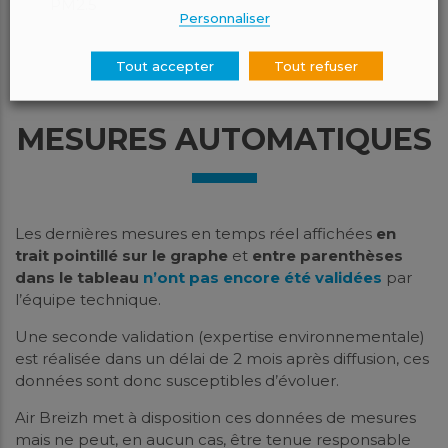
PM2.5
Personnaliser
Tout accepter
Tout refuser
MESURES AUTOMATIQUES
Les dernières mesures en temps réel affichées
en
trait pointillé sur le graphe
et
entre parenthèses
dans le tableau
n’ont pas encore été validées
par
l’équipe technique.
Une seconde validation (expertise environnementale)
est réalisée dans un délai de 2 mois après diffusion, ces
données sont donc susceptibles d’évoluer.
Air Breizh met à disposition ces données de mesures
mais ne peut, en aucun cas, être tenue responsable