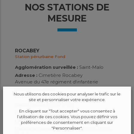
NOS STATIONS DE
MESURE
ROCABEY
Station périurbaine Fond
Agglomération surveillée :
Saint-Malo
Adresse :
Cimetière Rocabey
Avenue du 47e régiment d'infanterie
35400 Saint-Malo
Nous utilisons des cookies pour analyser le trafic sur le
Date de mise en service :
21/06/2018
site et personnaliser votre expérience.
Calcul Indice ATMO :
Non
En cliquant sur "Tout accepter" vous consentez à
Latitude :
48.6530669
l’utilisation de ces cookies. Vous pouvez définir vos
Longitude :
-2.002744
préférences de consentement en cliquant sur
"Personnaliser".
Polluants mesurés :
NH3, NO2, O3, PM10,