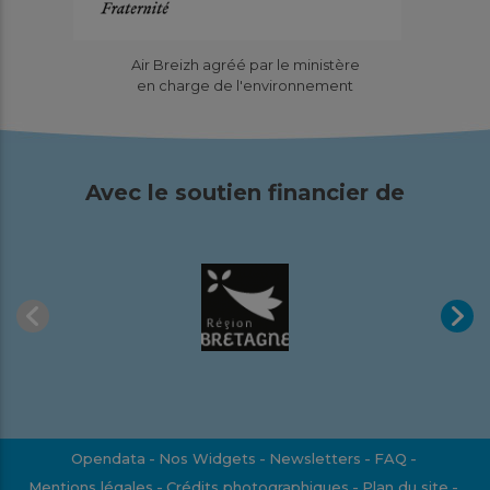
Site de valorisation organique de
Lantic (22) : Résultats de la
Air Breizh agréé par le ministère
surveillance 2025
en charge de l'environnement
Études
Pourquoi cette surveillance ? Pour la sixième année
consécutive, Air Breizh a mis en place un dispositif de
Avec le soutien financier de
suivi spécifique...
En savoir plus
Télécharger
Mars
2026
Opendata
Nos Widgets
Newsletters
FAQ
Mentions légales
Crédits photographiques
Plan du site