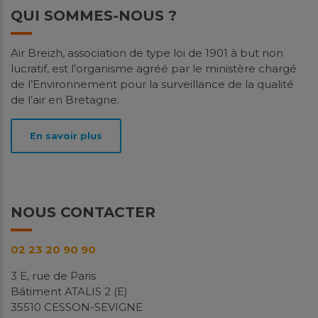
QUI SOMMES-NOUS ?
Spatialisation des niveaux de PM10
Air Breizh, association de type loi de 1901 à but non
et d’ammoniac à Saint-Malo
lucratif, est l’organisme agréé par le ministère chargé
de l’Environnement pour la surveillance de la qualité
Études
de l’air en Bretagne.
Contexte La particularité de Saint-Malo vis-à-vis des
niveaux de particules fines PM10 et d'ammoniac
En savoir plus
(NH3) a déjà été mise en...
En savoir plus
Télécharger
NOUS CONTACTER
Avril
2026
02 23 20 90 90
3 E, rue de Paris
Bâtiment ATALIS 2 (E)
35510 CESSON-SEVIGNE