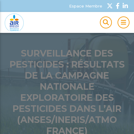
Espace Membre
MEN
SURVEILLANCE DES
PESTICIDES : RÉSULTATS
DE LA CAMPAGNE
NATIONALE
EXPLORATOIRE DES
PESTICIDES DANS L’AIR
(ANSES/INERIS/ATMO
FRANCE)