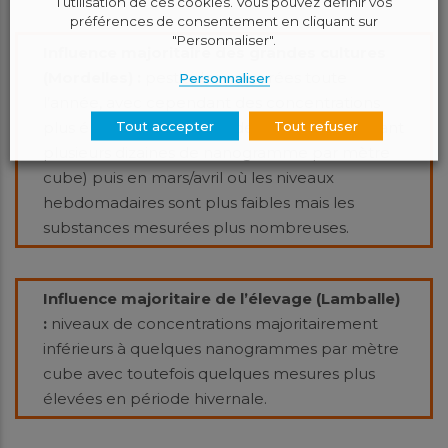
l’utilisation de ces cookies. Vous pouvez définir vos
préférences de consentement en cliquant sur
"Personnaliser".
Influence majoritaire des grandes cultures
(Mordelles) :
pesticides mesurées toute
Personnaliser
l’année, avec cependant des concentrations
Tout accepter
Tout refuser
plus élevées d’octobre à décembre (atteignant
plusieurs dizaines de nanogramme par mètre
cube) puis en mars/avril où les niveaux
hebdomadaires sont plus faibles mais les
substances mesurées plus nombreuses.
Influence majoritaire de l’élevage (Lamballe)
:
niveaux de concentrations majoritairement
inférieurs à quelques nanogrammes par mètre
cube avec toutefois quelques mesures plus
élevées en période hivernale.