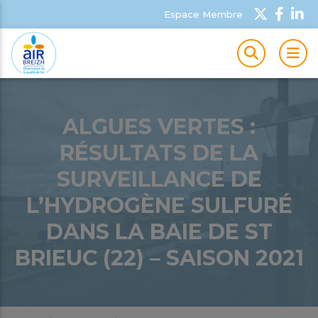
Espace Membre
MEN
ALGUES VERTES :
RÉSULTATS DE LA
SURVEILLANCE DE
L’HYDROGÈNE SULFURÉ
DANS LA BAIE DE ST
BRIEUC (22) – SAISON 2021