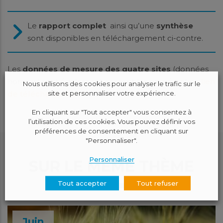
Le
rapport complet
ainsi qu’une
synthèse
sont disponibles en téléchargement ci-contre.
Les
données de mesure des quatre sites
(données
horaires) sont également accessibles en suivant ce
lien
Nous utilisons des cookies pour analyser le trafic sur le
site et personnaliser votre expérience.
de téléchargement
.
En cliquant sur "Tout accepter" vous consentez à
l’utilisation de ces cookies. Vous pouvez définir vos
préférences de consentement en cliquant sur
"Personnaliser".
Personnaliser
SUR LE MÊME THÈME
Tout accepter
Tout refuser
Juin