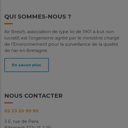
QUI SOMMES-NOUS ?
Spatialisation des niveaux de PM10
Air Breizh, association de type loi de 1901 à but non
et d’ammoniac à Saint-Malo
lucratif, est l’organisme agréé par le ministère chargé
de l’Environnement pour la surveillance de la qualité
Études
de l’air en Bretagne.
Contexte La particularité de Saint-Malo vis-à-vis des
niveaux de particules fines PM10 et d'ammoniac
En savoir plus
(NH3) a déjà été mise en...
En savoir plus
Télécharger
NOUS CONTACTER
Avril
2026
02 23 20 90 90
3 E, rue de Paris
Bâtiment ATALIS 2 (E)