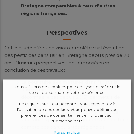
Bretagne comparables à ceux d’autres
régions françaises.
Perspectives
Cette étude offre une vision complète sur l’évolution
des pesticides dans l’air en Bretagne depuis près de 20
ans. Plusieurs perspectives sont proposées en
conclusion de ces travaux :
La
poursuite des mesures
dans l’air sur la
Nous utilisons des cookies pour analyser le trafic sur le
base d’une liste commune (ce qui est
site et personnaliser votre expérience.
désormais le cas depuis 2018) permettra de
En cliquant sur "Tout accepter" vous consentez à
reprendre ce travail d’analyse dans quelques
l’utilisation de ces cookies. Vous pouvez définir vos
années pour suivre les évolutions ; d’autres
préférences de consentement en cliquant sur
substances pourront être ajoutées afin de tenir
"Personnaliser".
compte des particularités régionales.
Personnaliser