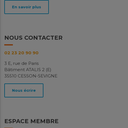
niveaux de particules fines PM10 et d'ammoniac
En savoir plus
(NH3) a déjà été mise en...
En savoir plus
Télécharger
NOUS CONTACTER
Avril
2026
02 23 20 90 90
3 E, rue de Paris
Bâtiment ATALIS 2 (E)
35510 CESSON-SEVIGNE
Surveillance des niveaux de
Nous écrire
particules dans l’air ambiant –
Domagné (35)
Études
ESPACE MEMBRE
Pourquoi ces mesures? Soucieuse de la qualité de
l’air sur son territoire, la commune de Domagné, en