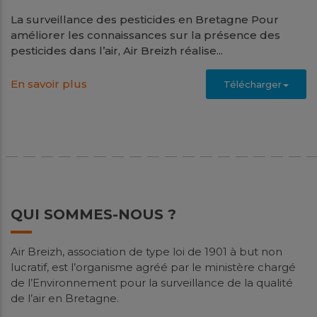
La surveillance des pesticides en Bretagne Pour
améliorer les connaissances sur la présence des
pesticides dans l’air, Air Breizh réalise...
En savoir plus
Télécharger
Juin
2026
QUI SOMMES-NOUS ?
Spatialisation des niveaux de PM10
Air Breizh, association de type loi de 1901 à but non
et d’ammoniac à Saint-Malo
lucratif, est l’organisme agréé par le ministère chargé
de l’Environnement pour la surveillance de la qualité
Études
de l’air en Bretagne.
Contexte La particularité de Saint-Malo vis-à-vis des