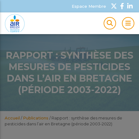
Espace Membre
MEN
RAPPORT : SYNTHÈSE DES
MESURES DE PESTICIDES
DANS L’AIR EN BRETAGNE
(PÉRIODE 2003-2022)
Accueil
/
Publications
/
Rapport : synthèse des mesures de
pesticides dans l’air en Bretagne (période 2003-2022)