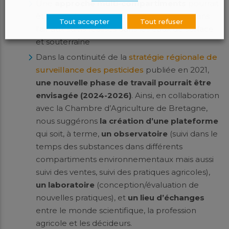
Une
approche multi-compartiments
pourrait
être menée en comparant les mesures dans
Tout accepter
Tout refuser
l’air aux suivis réalisés dans les eaux de surface
et souterraine
Dans la continuité de la
stratégie régionale de
surveillance des pesticides
publiée en 2021,
une nouvelle phase de travail pourrait être
envisagée (2024-2026)
. Ainsi, en collaboration
avec la Chambre d’Agriculture de Bretagne,
nous suggérons
la création d’une plateforme
qui soit, à terme,
un observatoire
(suivi dans le
temps des substances dans différents
compartiments environnementaux mais aussi
suivi des ventes, suivi des pratiques agricoles),
un laboratoire
(conception/évaluation de
nouvelles pratiques), et
un lieu d’échanges
entre le monde scientifique, la profession
agricole et les décideurs.