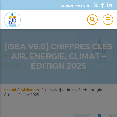
Espace Membre
MEN
[ISEA V6.0] CHIFFRES CLÉS
AIR, ÉNERGIE, CLIMAT –
ÉDITION 2025
Accueil
/
Publications
/
[ISEA v6.0] Chiffres clés Air, Énergie,
Climat – Édition 2025