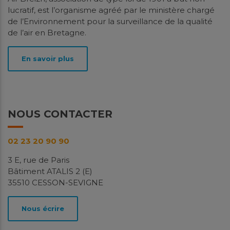
atmosphériques 2020
lucratif, est l’organisme agréé par le ministère chargé
de l’Environnement pour la surveillance de la qualité
Inventaire des émissions
de l’air en Bretagne.
Bilan des Emissions Atmosphériques 2020 en
Bretagne L’inventaire spatialisé des émissions
En savoir plus
atmosphériques (ISEA), produit par Air Breizh pour la
Bretagne,...
En savoir plus
Télécharger
NOUS CONTACTER
Oct.
02 23 20 90 90
2023
3 E, rue de Paris
Bâtiment ATALIS 2 (E)
35510 CESSON-SEVIGNE
Nous écrire
Méthodologie de construction de