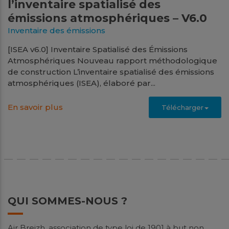
l’inventaire spatialisé des
émissions atmosphériques – V6.0
Inventaire des émissions
[ISEA v6.0] Inventaire Spatialisé des Émissions
Atmosphériques Nouveau rapport méthodologique
de construction L’inventaire spatialisé des émissions
atmosphériques (ISEA), élaboré par...
En savoir plus
Télécharger
Nov.
2023
QUI SOMMES-NOUS ?
Bilan des émissions
Air Breizh, association de type loi de 1901 à but non