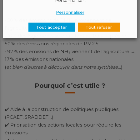
"Personnaliser".
Personnaliser
• 50 % des émissions de PM10 proviennent de
Tout accepter
Tout refuser
l’agriculture
• 16 % des logements se chauffent au bois → près de
50 % des émissions régionales de PM2.5
• 97 % des émissions de NH₃ viennent de l’agriculture →
17 % des émissions nationales
(
et bien d’autres à découvrir dans notre synthèse…
)
Pourquoi c’est utile ?
✔️ Aide à la construction de politiques publiques
(PCAET, SRADDET…)
✔️ Priorisation des actions locales pour réduire les
émissions