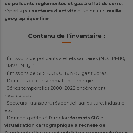
de polluants réglementés et gaz à effet de serre
,
répartis par
secteurs d’activité
et selon une
maille
géographique fine
.
Contenu de l’inventaire
:
• Émissions de polluants à effets sanitaires (NOₓ, PM10,
PM2.5, NH₃…)
• Émissions de GES (CO₂, CH₄, N₂O, gaz fluorés…)
• Données de consommation d’énergie
• Séries temporelles 2008–2022 entièrement
recalculées
• Secteurs : transport, résidentiel, agriculture, industrie,
etc.
• Données prêtes à l’emploi :
formats SIG
et
visualisation cartographique à l’échelle de
l’agglomération (grand public) ou communale (pour