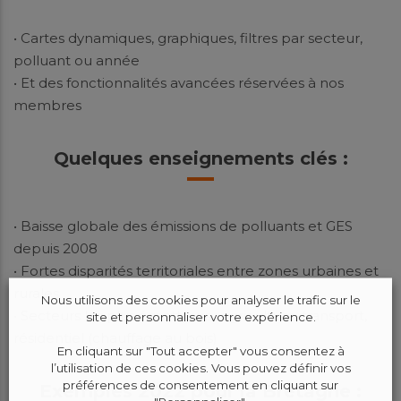
• Cartes dynamiques, graphiques, filtres par secteur,
polluant ou année
• Et des fonctionnalités avancées réservées à nos
membres
Quelques enseignements clés
:
• Baisse globale des émissions de polluants et GES
depuis 2008
• Fortes disparités territoriales entre zones urbaines et
rurales
Nous utilisons des cookies pour analyser le trafic sur le
• Secteurs les plus émetteurs : agriculture, transport,
site et personnaliser votre expérience.
résidentiel (chauffage au bois)
En cliquant sur "Tout accepter" vous consentez à
l’utilisation de ces cookies. Vous pouvez définir vos
préférences de consentement en cliquant sur
Exemples 2022 pour la Bretagne
: