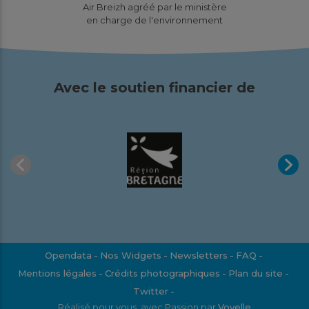
Air Breizh agréé par le ministère
surveillance 2025
en charge de l'environnement
Études
Pourquoi cette surveillance ? Pour la sixième année
consécutive, Air Breizh a mis en place un dispositif de
Avec le soutien financier de
suivi spécifique...
En savoir plus
Télécharger
Févr.
2026
Opendata
Nos Widgets
Newsletters
FAQ
Mentions légales
Crédits photographiques
Plan du site
Pesticides : bilan annuel de la
Twitter
surveillance 2024
Réalisé pour vous, avec Passion par
Voyelle