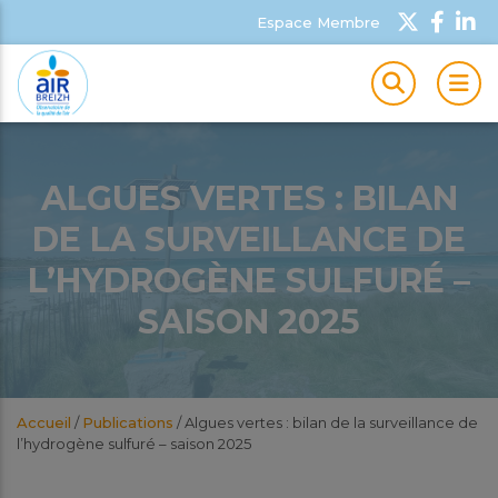
Espace Membre
MEN
ALGUES VERTES : BILAN
DE LA SURVEILLANCE DE
L’HYDROGÈNE SULFURÉ –
SAISON 2025
Accueil
/
Publications
/
Algues vertes : bilan de la surveillance de
l’hydrogène sulfuré – saison 2025