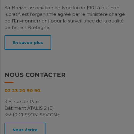
Spatialisation des niveaux de PM10
Air Breizh, association de type loi de 1901 à but non
et d’ammoniac à Saint-Malo
lucratif, est l’organisme agréé par le ministère chargé
de l’Environnement pour la surveillance de la qualité
Études
de l’air en Bretagne.
Contexte La particularité de Saint-Malo vis-à-vis des
niveaux de particules fines PM10 et d'ammoniac
En savoir plus
(NH3) a déjà été mise en...
En savoir plus
Télécharger
NOUS CONTACTER
Avril
2026
02 23 20 90 90
3 E, rue de Paris
Bâtiment ATALIS 2 (E)
35510 CESSON-SEVIGNE
Surveillance des niveaux de
Nous écrire