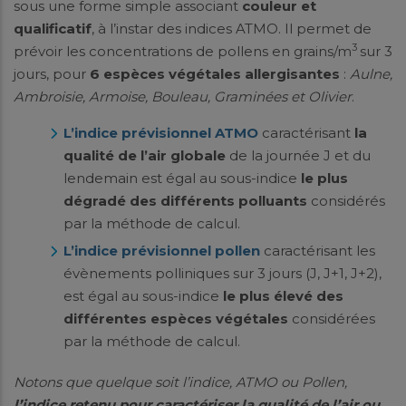
sous une forme simple associant
couleur et
qualificatif
, à l’instar des indices ATMO. Il permet de
3
prévoir les concentrations de pollens en grains/m
sur 3
jours, pour
6 espèces végétales allergisantes
:
Aulne,
Ambroisie, Armoise, Bouleau, Graminées et Olivier
.
L’indice prévisionnel
ATMO
caractérisant
la
qualité de l’air globale
de la journée J et du
lendemain est égal au sous-indice
le plus
dégradé des différents polluants
considérés
par la méthode de calcul.
L’indice prévisionnel pollen
caractérisant les
évènements polliniques sur 3 jours (J, J+1, J+2),
est égal au sous-indice
le plus élevé des
différentes espèces végétales
considérées
par la méthode de calcul.
Notons que quelque soit l’indice, ATMO ou Pollen,
l’indice retenu pour caractériser la qualité de l’air ou