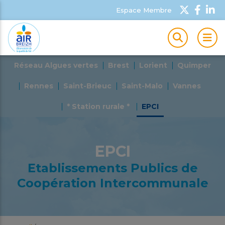
Espace Membre
MEN
Réseau Algues vertes
Brest
Lorient
Quimper
Rennes
Saint-Brieuc
Saint-Malo
Vannes
* Station rurale *
EPCI
EPCI
Etablissements Publics de
Coopération Intercommunale