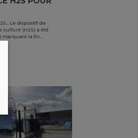
CE H2S POUR
5... Le dispositif de
 sulfuré (H2S) a été
marquant la fin...