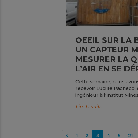
OEEIL SUR LA 
UN CAPTEUR M
MESURER LA Q
L’AIR EN SE D
Cette semaine, nous avons 
recevoir Lucille Pacheco, 
ingénieur à l'Institut Min
Lire la suite
1
2
3
4
5
21