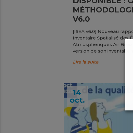
DISPONIBLE : 
MÉTHODOLOGI
V6.0
[ISEA v6.0] Nouveau rap
Inventaire Spatialisé des 
Atmosphériques Air Breizh
version de son inventaire sp
Lire la suite
14
oct.