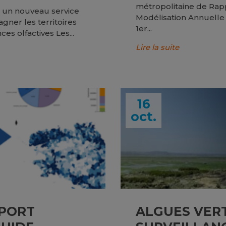
métropolitaine de Rap
: un nouveau service
Modélisation Annuelle d
gner les territoires
1er...
es olfactives Les...
Lire la suite
16
oct.
PORT
ALGUES VERTE