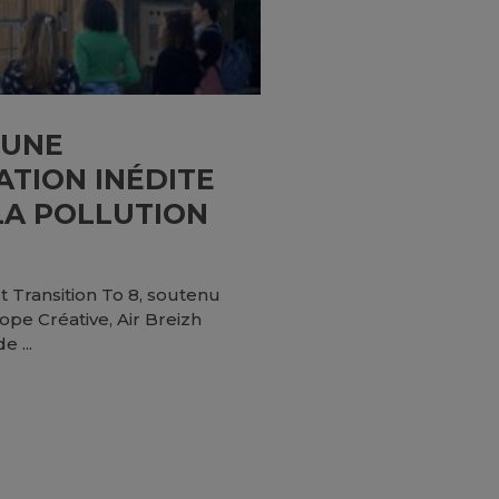
 UNE
TION INÉDITE
LA POLLUTION
t Transition To 8, soutenu
pe Créative, Air Breizh
 ...