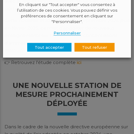
avec la ville et l’agglomération : St-Servan, Zone
En cliquant sur "Tout accepter" vous consentez à
portuaire et Paramé.
l’utilisation de ces cookies. Vous pouvez définir vos
préférences de consentement en cliquant sur
Cette nouvelle étude, menée en septembre 2024 puis
"Personnaliser".
en février 2025, permet d’apporter de nouveaux
Personnaliser
enseignements sur l’évolution des concentrations
d’ammoniac et de particules fines sur le territoire
Tout accepter
Tout refuser
malouin.
👉 Retrouvez l’étude complète
ici
UNE NOUVELLE STATION DE
MESURE PROCHAINEMENT
DÉPLOYÉE
Dans le cadre de la nouvelle directive européenne sur