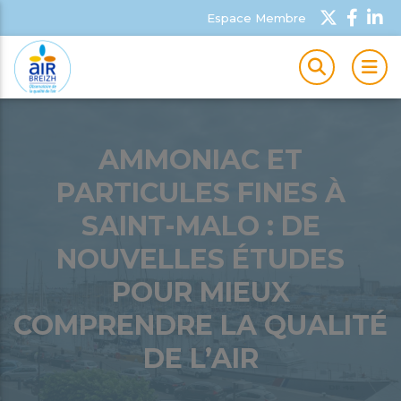
Espace Membre
MEN
AMMONIAC ET
PARTICULES FINES À
SAINT-MALO : DE
NOUVELLES ÉTUDES
POUR MIEUX
COMPRENDRE LA QUALITÉ
DE L’AIR