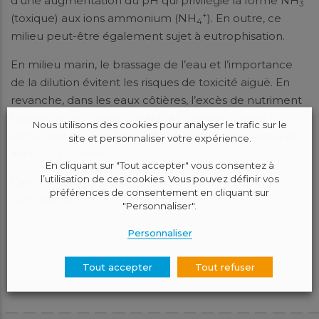
d’une augmentation du pH qui privilégie la forme NH
3
+
(toxique) aux ions ammonium (NH
). En outre, ce
4
milieu peut-être également sujet à eutrophisation.
En milieu marin, le brassage de l’eau et l’importance
de la dilution évitent les risques de toxicité aiguë. En
revanche, dans les eaux côtières, l’excès de nutriment
favorise la prolifération d’algues « opportunistes »
Nous utilisons des cookies pour analyser le trafic sur le
entraînant des troubles tels que les marées vertes et
site et personnaliser votre expérience.
les eaux colorées.
En cliquant sur "Tout accepter" vous consentez à
l’utilisation de ces cookies. Vous pouvez définir vos
L’ammoniac est un des précurseurs de particules
préférences de consentement en cliquant sur
secondaires.
"Personnaliser".
Personnaliser
Tout accepter
Tout refuser