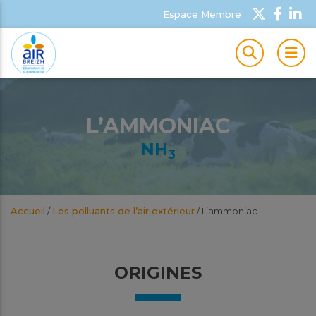
Espace Membre
MEN
L’AMMONIAC
NH
3
Accueil
/
Les polluants de l’air extérieur
/
L’ammoniac
ORIGINES