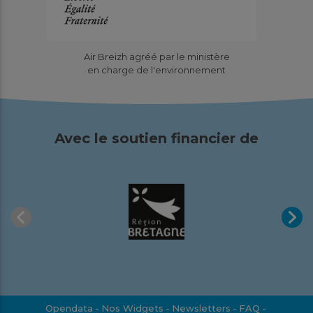
Quelle qualité de l’air en Bretagne
Air Breizh agréé par le ministère
en 2022 ?
en charge de l'environnement
Rapport d'activité
Quel bilan pour la qualité de l'air en Bretagne sur
l'année 2022 ? Le rapport annuel d'activité est
Avec le soutien financier de
disponible !...
En savoir plus
Télécharger
Juin
2022
Opendata
Nos Widgets
Newsletters
FAQ