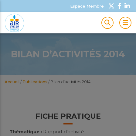
Espace Membre
MEN
BILAN D’ACTIVITÉS 2014
Accueil
/
Publications
/
Bilan d’activités 2014
FICHE PRATIQUE
Thématique :
Rapport d'activité