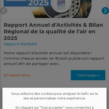
Rapport Annuel d’Activités & Bilan
Régional de la qualité de l’air en
2025
Rapport d'activité
Notre rapport d’activité annuel est disponible !
Comme chaque année, Air Breizh publie son rapport
annuel afin de partager avec...
En savoir plus
Télécharger
Nous utilisons des cookies pour analyser le trafic sur le
Juin
site et personnaliser votre expérience.
2025
En cliquant sur "Tout accepter" vous consentez à