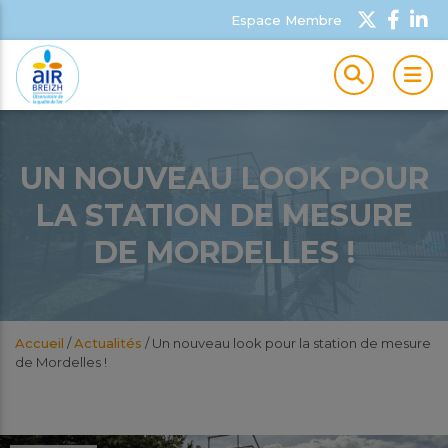
Espace Membre
MEN
UN NOUVEAU LOOK POUR
LA STATION DE MESURE
DE MORDELLES !
Accueil
/
Actualités
/
Un nouveau look pour la station de mesure
de Mordelles !