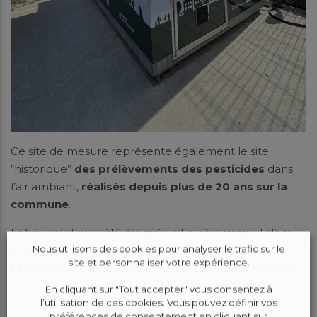
Ce site de mesure représente également le site
“historique”
des prélèvements des pesticides
dans
l’air ambiant,
réalisés depuis plus de 20 ans sur la
commune
.
Enfin, la station a été équipée plus récemment d’un
Nous utilisons des cookies pour analyser le trafic sur le
analyseur permettant
la mesure en continu de
site et personnaliser votre expérience.
l’ammoniac (NH
)
, polluant gazeux d’origine agricole
3
et précurseur de particules fines (PM2.5).
En cliquant sur "Tout accepter" vous consentez à
l’utilisation de ces cookies. Vous pouvez définir vos
préférences de consentement en cliquant sur