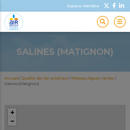
Espace Membre
MEN
SALINES (MATIGNON)
Accueil
/
Qualité de l’air extérieur
/
Réseau Algues vertes
/
Salines (Matignon)
+
−