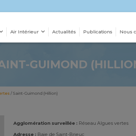
Air Intérieur
Actualités
Publications
Nous c
AINT-GUIMOND (HILLIO
ertes
/
Saint-Guimond (Hillion)
Agglomération surveillée :
Réseau Algues vertes
Adresse :
Baie de Saint-Brieuc