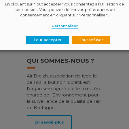
MESURE DES POLLUANT
En cliquant sur "Tout accepter" vous consentez à l’utilisation de
ces cookies. Vous pouvez définir vos préférences de
consentement en cliquant sur "Personnaliser".
Personnaliser
Tout accepter
Tout refuser
QUI SOMMES-NOUS ?
Air Breizh, association de type loi
de 1901 à but non lucratif, est
l’organisme agréé par le ministère
chargé de l’Environnement pour
la surveillance de la qualité de l’air
en Bretagne.
En savoir plus