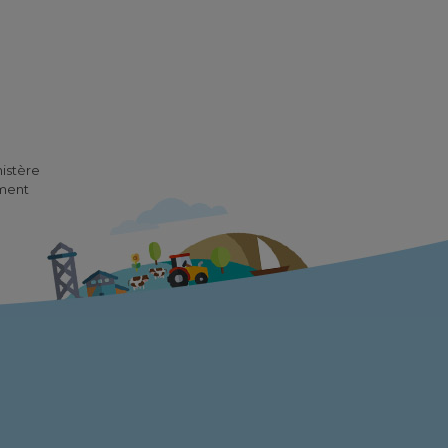
nistère
ement