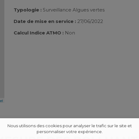
Typologie :
Surveillance Algues vertes
Date de mise en service :
27/06/2022
Calcul Indice ATMO :
Non
et
Nous utilisons des cookies pour analyser le trafic sur le site et
personnaliser votre expérience.