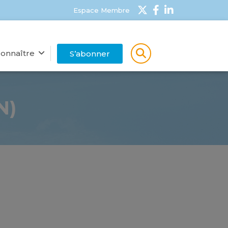
Espace Membre
onnaître
S’abonner
N)