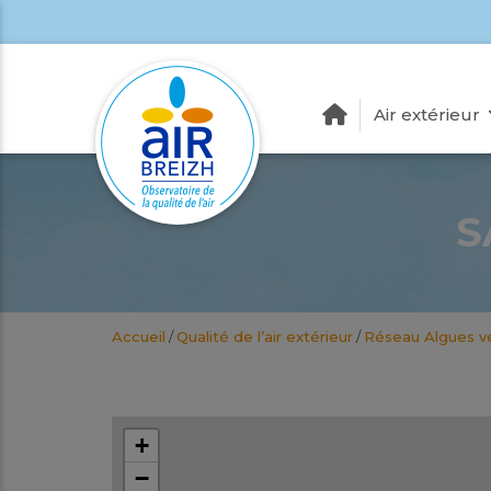
Air extérieur
S
Accueil
/
Qualité de l’air extérieur
/
Réseau Algues v
+
−