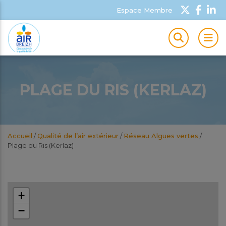
Espace Membre
MEN
PLAGE DU RIS (KERLAZ)
Accueil
/
Qualité de l’air extérieur
/
Réseau Algues vertes
/
Plage du Ris (Kerlaz)
+
−