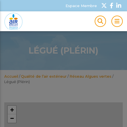
Espace Membre
MEN
LÉGUÉ (PLÉRIN)
Accueil
/
Qualité de l’air extérieur
/
Réseau Algues vertes
/
Légué (Plérin)
+
−