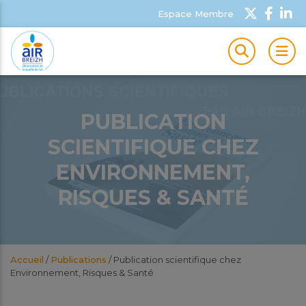
Espace Membre
MEN
PUBLICATION
SCIENTIFIQUE CHEZ
ENVIRONNEMENT,
RISQUES & SANTÉ
Accueil
/
Publications
/
Publication scientifique chez
Environnement, Risques & Santé