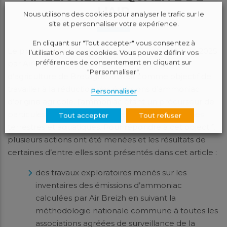
L’AIR
Nous utilisons des cookies pour analyser le trafic sur le
site et personnaliser votre expérience.
En cliquant sur "Tout accepter" vous consentez à
Le projet
ABAA
est un projet mené entre 2021 et 2025
l’utilisation de ces cookies. Vous pouvez définir vos
préférences de consentement en cliquant sur
par Air Breizh en partenariat avec la Chambre
"Personnaliser".
d’agriculture de Bretagne. Il avait comme objectif de
travailler à la réduction des émissions d’ammoniac
Personnaliser
d’origine agricole, l’ammoniac étant un précurseur de
particules fines et pouvant altérer les écosystèmes
Tout accepter
Tout refuser
terrestres et aquatiques. Pour répondre à cet objectif,
plusieurs actions ont été menées et les résultats de
certaines d’entre elles sont présentés dans cet article :
des travaux exploratoires menés sur les
inventaires des émissions d’ammoniac
calculées par Air Breizh en suivant la
méthodologie nationale commune à toutes les
associations agréées de surveillance de la