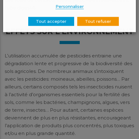
Personnaliser
tube digestif).
Tout accepter
Tout refuser
EFFETS SUR L’ENVIRONNEMENT
L’utilisation accumulée de pesticides entraine une
dégradation lente et progressive de la biodiversité des
sols agricoles. De nombreux animaux s’intoxiquent
avec les pesticides: moineaux, abeilles, poissons… Par
ailleurs, certains composés tels les insecticides nuisent
à l’activité d’organismes essentiels pour la fertilité des
sols, comme les bactéries, champignons, algues, vers
de terre, insectes… Pour autant, certaines espèces
deviennent de plus en plus résistantes, encourageant
l’application de produits plus concentrés, plus toxiques
et/ou en plus grande quantité.