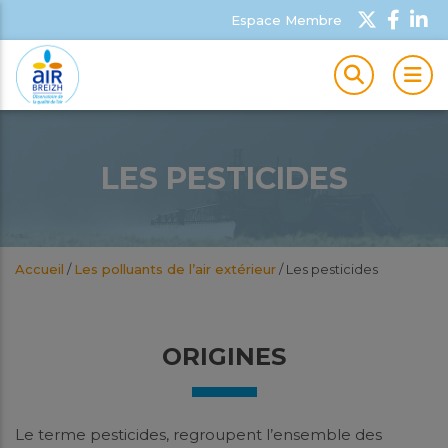
Espace Membre
MEN
LES PESTICIDES
Accueil
/
Les polluants de l’air extérieur
/
Les pesticides
ORIGINES
Le terme pesticides, regroupent l’ensemble des