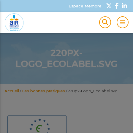
Espace Membre
MEN
220PX-
LOGO_ECOLABEL.SVG
Accueil
/
Les bonnes pratiques
/
220px-Logo_Ecolabel.svg