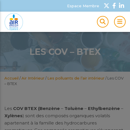
Espace Membre
MEN
LES COV – BTEX
Accueil
/
Air Intérieur
/
Les polluants de l’air intérieur
/
Les COV
– BTEX
Les
COV
BTEX
(Benzène
–
Toluène
–
Ethylbenzène
–
Xylènes
) sont des composés organiques volatils
apartenant à la famille des hydrocarbures