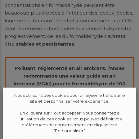
concentrations en formaldéhyde peuvent être
beaucoup plus élevées à l’intérieur des locaux (écoles,
logements, bureaux). En effet, contrairement aux COV
dont les émissions hors matériaux peuvent disparaître
progressivement, celles du formaldéhyde s’avèrent
être
stables et persistantes
.
Polluant réglementé en air ambiant, l’Anses
recommande une valeur guide en air
intérieur (VGAI) pour le formaldéhyde de 100
3
µg/m
depuis 2018.
Nous utilisons des cookies pour analyser le trafic sur le
site et personnaliser votre expérience.
En cliquant sur "Tout accepter" vous consentez à
L’acétaldéhyde
, cancérogène probable.
l’utilisation de ces cookies. Vous pouvez définir vos
préférences de consentement en cliquant sur
Pour ce polluant, un
effet cancérigène à long terme
"Personnaliser".
est aujourd’hui suspecté. Une exposition aiguë à ce