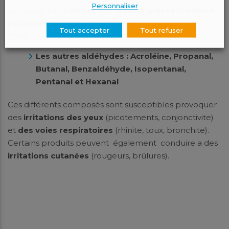
Personnaliser
composé peut
causer des lésions graves
(oedème
pulmonaire, perte de conscience
) et entraîner la
Tout accepter
Tout refuser
mort.
Les autres aldéhydes : Acroléine, Propanal,
Butanal, Benzaldéhyde, Isopentanal,
Pentanal et Hexanal
Ces différents composés sont susceptibles provoquer
des
irritations des yeux
(picotements, conjonctivite)
et
des voies respiratoires
(rhinite, toux, bronchite).
Certains produits peuvent également conduire a des
irritations cutanées
(rougeurs, brûlures).