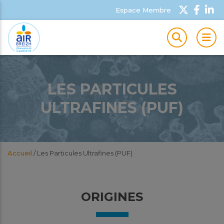
Espace Membre
MEN
LES PARTICULES
ULTRAFINES (PUF)
Accueil
/
Les Particules Ultrafines (PUF)
ORIGINES