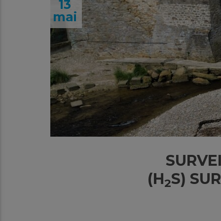
13
mai
SURVE
(H
S) SU
2