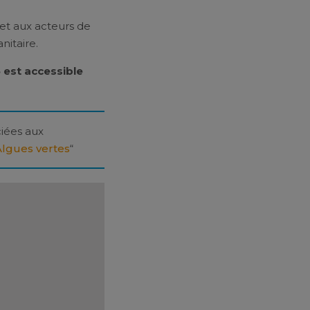
 et aux acteurs de
nitaire.
 est accessible
ciées aux
lgues vertes
“