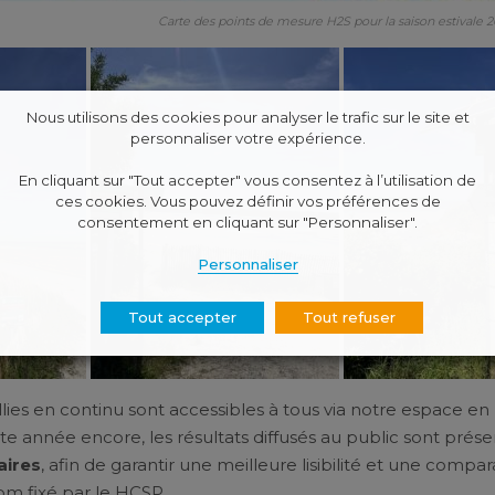
Carte des points de mesure H2S pour la saison estivale 
Nous utilisons des cookies pour analyser le trafic sur le site et
personnaliser votre expérience.
En cliquant sur "Tout accepter" vous consentez à l’utilisation de
ces cookies. Vous pouvez définir vos préférences de
consentement en cliquant sur "Personnaliser".
Personnaliser
Tout accepter
Tout refuser
ies en continu sont accessibles à tous via notre espace en 
te année encore, les résultats diffusés au public sont prés
aires
, afin de garantir une meilleure lisibilité et une compar
ppm fixé par le HCSP.