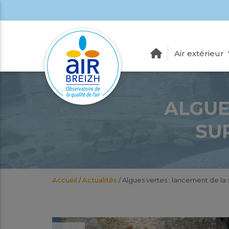
Air extérieur
ALGUE
SU
Accueil
/
Actualités
/
Algues vertes : lancement de la 