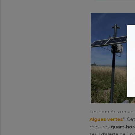
Les données recueill
Algues vertes
”.
Cet
mesures
quart-hor
seuil d’alerte de 1 