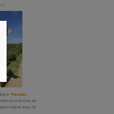
2026
ligne “
Réseau
entés sous forme de
aison fiable avec le